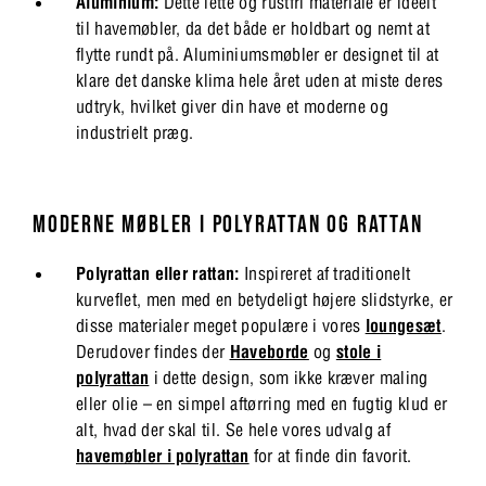
Aluminium:
Dette lette og rustfri materiale er ideelt
til havemøbler, da det både er holdbart og nemt at
flytte rundt på. Aluminiumsmøbler er designet til at
klare det danske klima hele året uden at miste deres
udtryk, hvilket giver din have et moderne og
industrielt præg.
MODERNE MØBLER I POLYRATTAN OG RATTAN
Polyrattan eller rattan:
Inspireret af traditionelt
kurveflet, men med en betydeligt højere slidstyrke, er
disse materialer meget populære i vores
loungesæt
.
Derudover findes der
Haveborde
og
stole i
polyrattan
i dette design, som ikke kræver maling
eller olie – en simpel aftørring med en fugtig klud er
alt, hvad der skal til. Se hele vores udvalg af
havemøbler i polyrattan
for at finde din favorit.