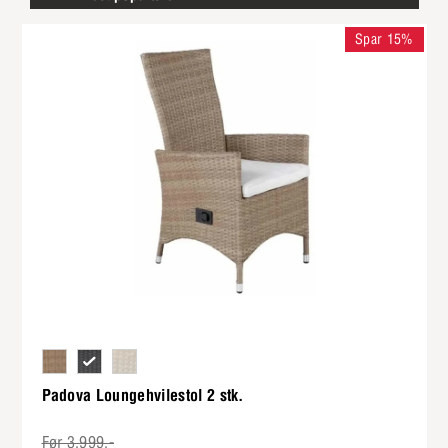
Spar 15%
Moderne sandfarvet flet
Tidløs sort flet
Elegant hvid flet
Padova Loungehvilestol 2 stk.
Før 3.999,-