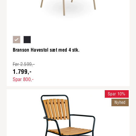
Sandfarvet plastik og ben i lakeret metal
Sort plastik og ben i lakeret metal
Branson Havestol sæt med 4 stk.
Før 2.599,-
1.799,-
Spar 800,-
Spar 10%
Nyhed