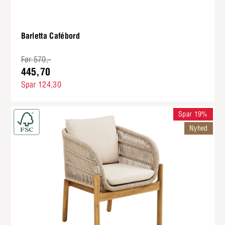
Barletta Cafébord
Før 570,-
445,70
Spar 124,30
Spar 19%
Nyhed