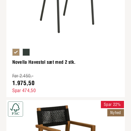
Taupe polyester reb og stel i sort pulverlakeret alu
Kbh grøn polyester reb og stel i sort pulverlakeret alu
Novella Havestol sæt med 2 stk.
Før 2.450,-
1.975,50
Spar 474,50
Spar 22%
Nyhed