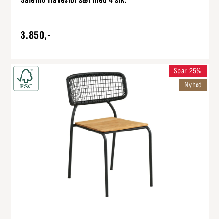
Salerno Havestol sæt med 4 stk.
3.850,-
Spar 25%
Nyhed