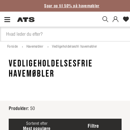
Spar op til 50% på havemøbler
Forside
Havemøbler
Vedligeholdelsesfri havemøbler
VEDLIGEHOLDELSESFRIE
HAVEMØBLER
Produkter:
50
Sorteret efter
Filtre
Mest populære