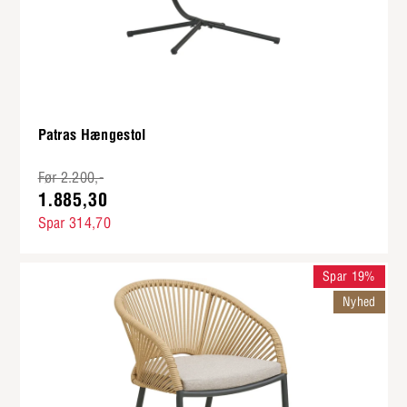
Patras Hængestol
Før 2.200,-
1.885,30
Spar 314,70
Spar 19%
Nyhed