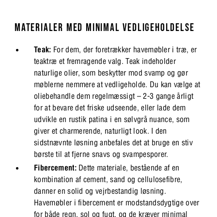
MATERIALER MED MINIMAL VEDLIGEHOLDELSE
Teak:
For dem, der foretrækker havemøbler i træ, er
teaktræ et fremragende valg. Teak indeholder
naturlige olier, som beskytter mod svamp og gør
møblerne nemmere at vedligeholde. Du kan vælge at
oliebehandle dem regelmæssigt – 2-3 gange årligt
for at bevare det friske udseende, eller lade dem
udvikle en rustik patina i en sølvgrå nuance, som
giver et charmerende, naturligt look. I den
sidstnævnte løsning anbefales det at bruge en stiv
børste til at fjerne snavs og svampesporer.
Fibercement:
Dette materiale, bestående af en
kombination af cement, sand og cellulosefibre,
danner en solid og vejrbestandig løsning.
Havemøbler i fibercement er modstandsdygtige over
for både regn, sol og fugt, og de kræver minimal