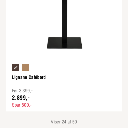
Bordplade i røgfarvet matlakbehandlet eg og stel i sort metal
Bordplade i matlakbehandlet eg og stel i sort metal
Lignano Cafébord
Før 3.399,-
2.899,-
Spar 500,-
Viser 24 af 50