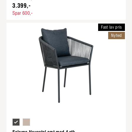
3.399,-
Spar 600,-
Fast lav pris
Nyhed
Antracit polyester reb og stel i antracitgrå pulverlakeret alu
Sand polyester reb og stel i sand pulverlakeret alu