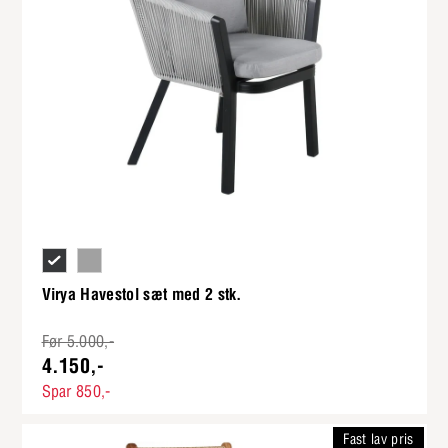
Grå hynder og stel i sortlakeret alu med sider i grå polyesterr
Grå hynder og stel i hvidlakeret alu med sider i grå poly
Virya Havestol sæt med 2 stk.
Før 5.000,-
4.150,-
Spar 850,-
Fast lav pris