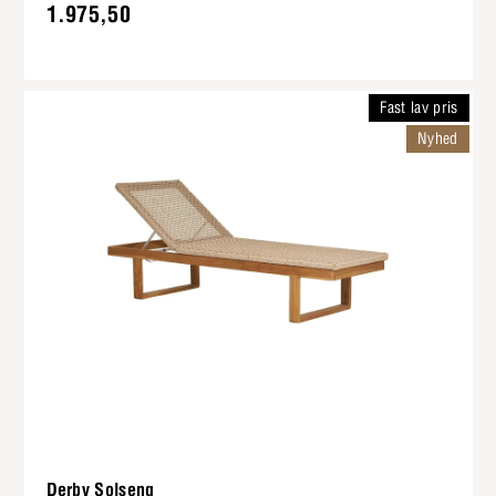
1.975,50
Fast lav pris
Nyhed
Derby Solseng