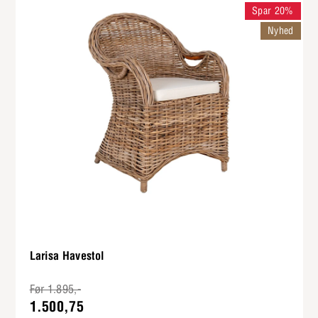
Spar 20%
Nyhed
Larisa Havestol
Før 1.895,-
1.500,75