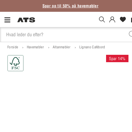
Spar op til 50% på havemøbler
Forside
Havemøbler
Altanmøbler
Lignano Cafébord
Spar 14%