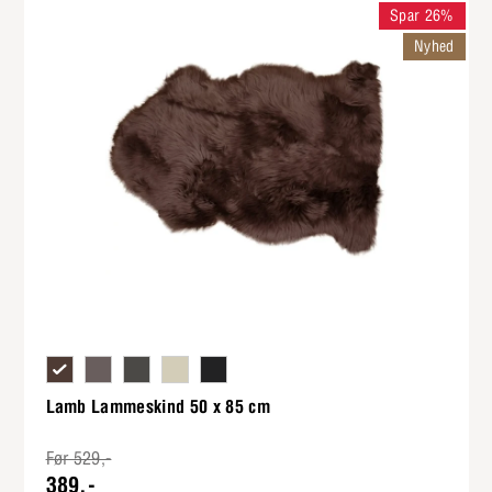
Spar 26%
Nyhed
Korthåret brun uld
Korthåret mushroomfarvet uld
Korthåret mørkegrå uld
Korthåret hvid uld
Korthåret sort uld
Lamb Lammeskind 50 x 85 cm
Før 529,-
389,-