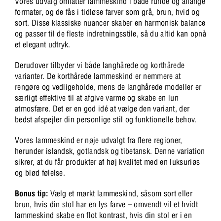
Vores udvalg omfatter lammeskind i både runde og aflange
formater, og de fås i tidløse farver som grå, brun, hvid og
sort. Disse klassiske nuancer skaber en harmonisk balance
og passer til de fleste indretningsstile, så du altid kan opnå
et elegant udtryk.
Derudover tilbyder vi både langhårede og korthårede
varianter. De korthårede lammeskind er nemmere at
rengøre og vedligeholde, mens de langhårede modeller er
særligt effektive til at afgive varme og skabe en lun
atmosfære. Det er en god idé at vælge den variant, der
bedst afspejler din personlige stil og funktionelle behov.
Vores lammeskind er nøje udvalgt fra flere regioner,
herunder islandsk, gotlandsk og tibetansk. Denne variation
sikrer, at du får produkter af høj kvalitet med en luksuriøs
og blød følelse.
Bonus tip:
Vælg et mørkt lammeskind, såsom sort eller
brun, hvis din stol har en lys farve – omvendt vil et hvidt
lammeskind skabe en flot kontrast, hvis din stol er i en