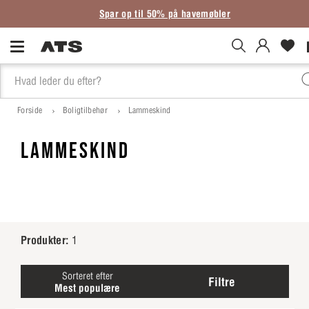
Spar op til 50% på havemøbler
Forside
Boligtilbehør
Lammeskind
LAMMESKIND
Produkter:
1
Sorteret efter
Filtre
Mest populære