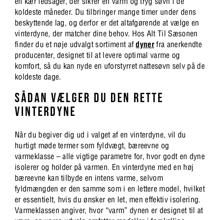
en kær ledsager, der sikrer en varm og tryg søvn i de
koldeste måneder. Du tilbringer mange timer under dens
beskyttende lag, og derfor er det altafgørende at vælge en
vinterdyne, der matcher dine behov. Hos Alt Til Sæsonen
finder du et nøje udvalgt sortiment af
dyner
fra anerkendte
producenter, designet til at levere optimal varme og
komfort, så du kan nyde en uforstyrret nattesøvn selv på de
koldeste dage.
SÅDAN VÆLGER DU DEN RETTE
VINTERDYNE
Når du begiver dig ud i valget af en vinterdyne, vil du
hurtigt møde termer som fyldvægt, bæreevne og
varmeklasse – alle vigtige parametre for, hvor godt en dyne
isolerer og holder på varmen. En vinterdyne med en høj
bæreevne kan tilbyde en intens varme, selvom
fyldmængden er den samme som i en lettere model, hvilket
er essentielt, hvis du ønsker en let, men effektiv isolering.
Varmeklassen angiver, hvor “varm” dynen er designet til at