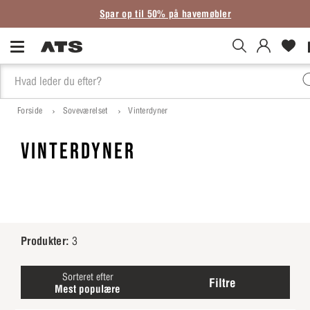
Spar op til 50% på havemøbler
Forside
Soveværelset
Vinterdyner
VINTERDYNER
Produkter:
3
Sorteret efter
Filtre
Mest populære