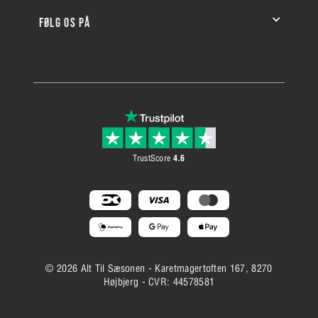
Telefonsupport: +45 36 66 31 45
Reklamation og returnering
Kundeklubben
E-mail: kontakt@alttilseasonen.dk
Leveringsinformation
FØLG OS PÅ
Inspiration
Kundeservice
Facebook
Om ATS
Handelsbetingelser
Instagram
FAQ
Betaling og sikkerhed
TikTok
Privatlivspolitik
Pinterest
Cookiepolitik
Opdater cookie samtykke
TrustScore
4.6
© 2026 Alt Til Sæsonen - Karetmagertoften 167, 8270
Højbjerg - CVR: 44578581