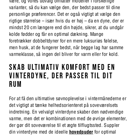
være, og vores udvalg omfatter modeller i forskellige
varianter, så du kan vælge den, der bedst passer til dine
personlige præferencer. Det er også vigtigt at vælge den
rigtige størrelse – især hvis du er høj – da en dyne, der er
mindst 20 cm længere end din højde, sikrer, at du undgår
kolde fødder og får en optimal dækning. Mange
foretrækker dobbeltdyner for en mere luksuriøs følelse,
men husk, at de fungerer bedst, når begge lag har samme
varmeklasse, så ingen del bliver for varm eller for kold.
SKAB ULTIMATIV KOMFORT MED EN
VINTERDYNE, DER PASSER TIL DIT
RUM
For at få den ultimative søvnoplevelse i vintermånederne er
det vigtigt at tænke helhedsorienteret på soveværelsets
indretning. En velvalgt vinterdyne skaber den nødvendige
varme, men det er kombinationen med de øvrige elementer,
der gør dit soveværelse til et ægte tilflugtssted. Suppler
din vinterdyne med de ideelle
hovedpuder
for optimal