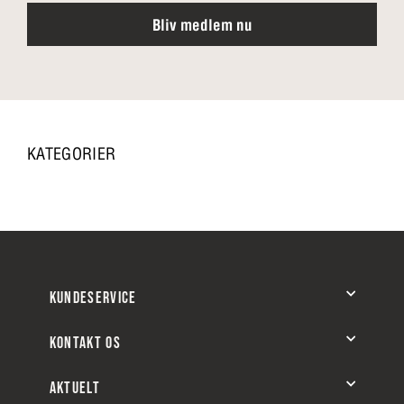
Bliv medlem nu
KATEGORIER
KUNDESERVICE
30 dages tilfredshedsgaranti
KONTAKT OS
Gratis levering
Mandag–fredag kl. 9:00–16:00
Fortryd køb
AKTUELT