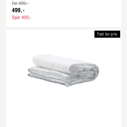
Før 899,-
499,-
Spar 400,-
Fast lav pris