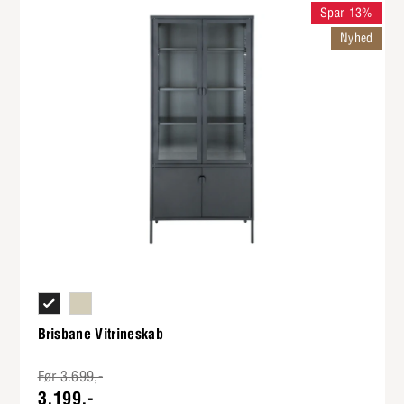
Spar 13%
Nyhed
Korpus i lakeret sort metal og ben i lakeret sort metal
Korpus i lakeret hvid metal og ben i lakeret hvid metal
Brisbane Vitrineskab
Før 3.699,-
3.199,-