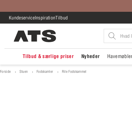
Kundeservice
Inspiration
Tilbud
Tilbud & særlige priser
Nyheder
Havemøble
Forside
Stuen
Fodskamler
Rile Fodskammel