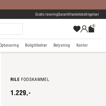
Gratis levering
Garanti
Handelsbetingelser
0
Opbevaring
Boligtilbehør
Belysning
Kontor
RILE
FODSKAMMEL
1.229,-