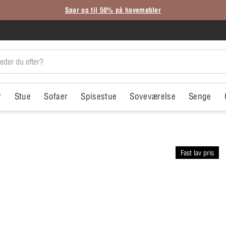
Spar op til 50% på havemøbler
r
Stue
Sofaer
Spisestue
Soveværelse
Senge
Fast lav pris