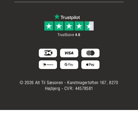
TikTok
Privatlivspolitik
Pinterest
Cookiepolitik
Opdater cookie samtykke
TrustScore
4.6
© 2026 Alt Til Sæsonen - Karetmagertoften 167, 8270
Højbjerg - CVR: 44578581