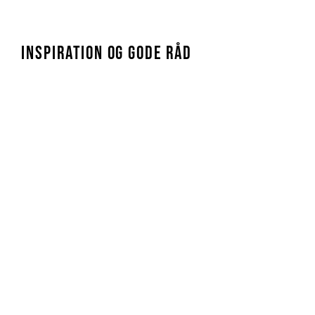
INSPIRATION OG GODE RÅD
PARASOLLER
Klar til skyggehygge?