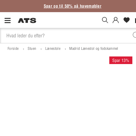
Spar op til 50% på havemøbler
Forside
Stuen
Lænestole
Madrid Lænestol og fodskammel
Spar 13%