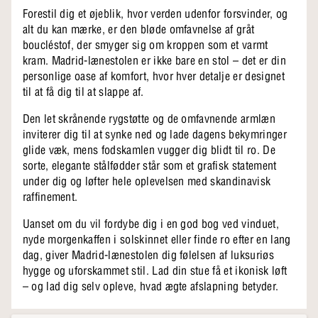
Forestil dig et øjeblik, hvor verden udenfor forsvinder, og
alt du kan mærke, er den bløde omfavnelse af gråt
boucléstof, der smyger sig om kroppen som et varmt
kram. Madrid-lænestolen er ikke bare en stol – det er din
personlige oase af komfort, hvor hver detalje er designet
til at få dig til at slappe af.
Den let skrånende rygstøtte og de omfavnende armlæn
inviterer dig til at synke ned og lade dagens bekymringer
glide væk, mens fodskamlen vugger dig blidt til ro. De
sorte, elegante stålfødder står som et grafisk statement
under dig og løfter hele oplevelsen med skandinavisk
raffinement.
Uanset om du vil fordybe dig i en god bog ved vinduet,
nyde morgenkaffen i solskinnet eller finde ro efter en lang
dag, giver Madrid-lænestolen dig følelsen af luksuriøs
hygge og uforskammet stil. Lad din stue få et ikonisk løft
– og lad dig selv opleve, hvad ægte afslapning betyder.